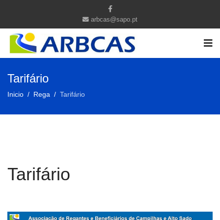
arbcas@sapo.pt
Tarifário
Inicio
Rega
Tarifário
Tarifário